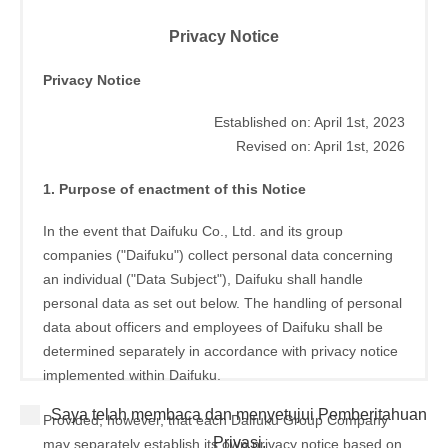
Privacy Notice
Privacy Notice
Established on: April 1st, 2023
Revised on: April 1st, 2026
1. Purpose of enactment of this Notice
In the event that Daifuku Co., Ltd. and its group
companies ("Daifuku") collect personal data concerning
an individual ("Data Subject"), Daifuku shall handle
personal data as set out below. The handling of personal
data about officers and employees of Daifuku shall be
determined separately in accordance with privacy notice
implemented within Daifuku.
Saya telah membaca dan menyetujui Pemberitahuan
Provided, however, that each Daifuku Group Company
Privasi.
may separately establish its own privacy notice based on