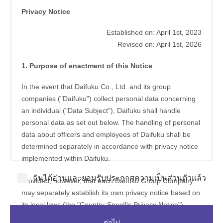
Privacy Notice
Established on: April 1st, 2023
Revised on: April 1st, 2026
1. Purpose of enactment of this Notice
In the event that Daifuku Co., Ltd. and its group
companies ("Daifuku") collect personal data concerning
an individual ("Data Subject"), Daifuku shall handle
personal data as set out below. The handling of personal
data about officers and employees of Daifuku shall be
determined separately in accordance with privacy notice
implemented within Daifuku.
ฉันได้อ่านและยอมรับประกาศความเป็นส่วนตัวแล้ว
Provided, however, that each Daifuku Group Company
may separately establish its own privacy notice based on
its local laws (the "Country-Specific Privacy Notice").
Where such a Country-Specific Privacy Notice exists, it
ต่อไป